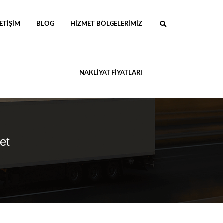
LETIŞIM
BLOG
HIZMET BÖLGELERIMIZ
NAKLIYAT FIYATLARI
et