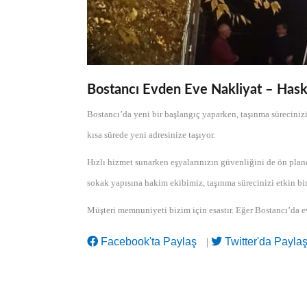
Bostancı Evden Eve Nakliyat – Haska
Bostancı’da yeni bir başlangıç yaparken, taşınma süreciniz
kısa sürede yeni adresinize taşıyor.
Hızlı hizmet sunarken eşyalarınızın güvenliğini de ön plan
sokak yapısına hakim ekibimiz, taşınma sürecinizi etkin bir
Müşteri memnuniyeti bizim için esastır. Eğer Bostancı’da 
Facebook'ta Paylaş
|
Twitter'da Payla