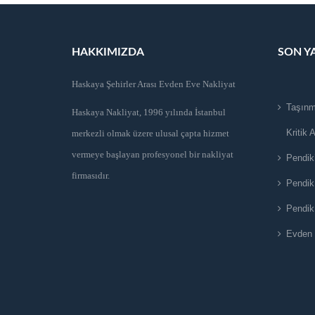
HAKKIMIZDA
SON Y
Haskaya Şehirler Arası Evden Eve Nakliyat
Taşınm
Haskaya Nakliyat, 1996 yılında İstanbul
Kritik 
merkezli olmak üzere ulusal çapta hizmet
vermeye başlayan profesyonel bir nakliyat
Pendik
firmasıdır.
Pendik
Pendik
Evden 